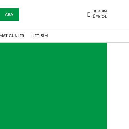
HESABIM
ARA
ÜYE OL
IMAT GÜNLERI
İLETIŞIM