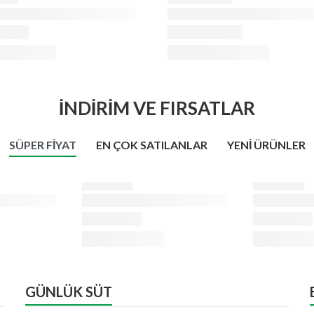
İNDİRİM VE FIRSATLAR
SÜPER FIYAT
EN ÇOK SATILANLAR
YENI ÜRÜNLER
GÜNLÜK SÜT