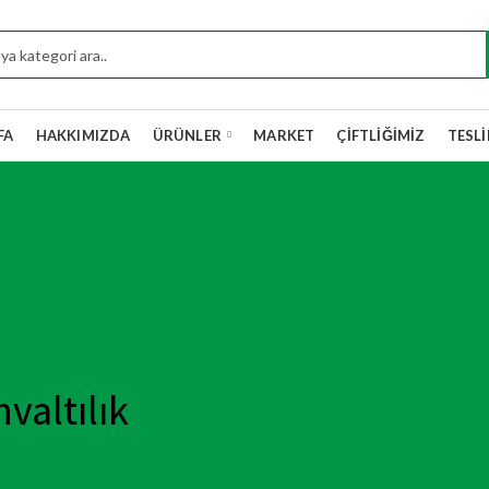
FA
HAKKIMIZDA
ÜRÜNLER
MARKET
ÇIFTLIĞIMIZ
TESL
valtılık