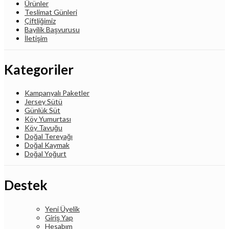
Ürünler
Teslimat Günleri
Çiftliğimiz
Bayilik Başvurusu
İletişim
Kategoriler
Kampanyalı Paketler
Jersey Sütü
Günlük Süt
Köy Yumurtası
Köy Tavuğu
Doğal Tereyağı
Doğal Kaymak
Doğal Yoğurt
Destek
Yeni Üyelik
Giriş Yap
Hesabım