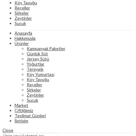
Köy Tavuğu
Reçeller
Sirkeler
Zeytinler
Sucuk
Anasayfa
Hakkımızda
Ürünler
Kampanyalı Paketler
Günlük Süt
Jersey Sütü
Yoğurtlar
Tereyağı
Köy Yumurtası
Köy Tavuğu
Reçeller
Sirkeler
Zeytinler
Sucuk
Market
Çiftliğimiz
Teslimat Günleri
İletişim
Close