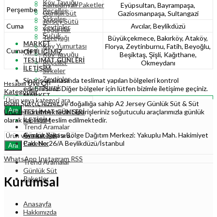
Köy Tavuğu
Kampanyalı Paketler
Eyüpsultan, Bayrampaşa,
Perşembe
Reçeller
Günlük Süt
Gaziosmanpaşa, Sultangazi
Sirkeler
Jersey Sütü
Cuma
Avcılar, Beylikdüzü
Zeytinler
Yoğurtlar
Sucuk
Tereyağı
Büyükçekmece, Bakırköy, Ataköy,
MARKET
Köy Yumurtası
Florya, Zeytinburnu, Fatih, Beyoğlu,
Cumartesi
ÇIFTLIĞIMIZ
Köy Tavuğu
Beşiktaş, Şişli, Kağıthane,
TESLIMAT GÜNLERI
Reçeller
Okmeydanı
İLETIŞIM
Sirkeler
Zeytinler
Sipariş aşamasında teslimat yapılan bölgeleri kontrol
Üye Ol
Hesabım
Sucuk
edebilirsiniz. Diğer bölgeler için lütfen bizimle iletişime geçiniz.
Kategoriler
MARKET
Bizim Sütçü, lezzet ve doğallığa sahip A2 Jersey Günlük Süt & Süt
ÇIFTLIĞIMIZ
Ara
Ürünleri üretmektedir. Siparişleriniz soğutuculu araçlarımızla günlük
TESLIMAT GÜNLERI
olarak kapınıza teslim edilmektedir.
İLETIŞIM
Trend Aramalar
Günlük Süt
Avrupa Yakası Bölge Dağıtım Merkezi: Yakuplu Mah. Hakimiyet
Paketler
Cad. No:26/A Beylikdüzü/İstanbul
Ara
WhatsApp
Instagram
RSS
Trend Aramalar
Günlük Süt
Kurumsal
Paketler
Anasayfa
Hakkımızda