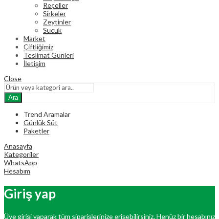
Reçeller
Sirkeler
Zeytinler
Sucuk
Market
Çiftliğimiz
Teslimat Günleri
İletişim
Close
Ara
Trend Aramalar
Günlük Süt
Paketler
Anasayfa
Kategoriler
WhatsApp
Hesabım
Giriş yap
Üye girişi yaparak tüm siparişlerinize erişebilirsiniz. Henüz bir hesabınız