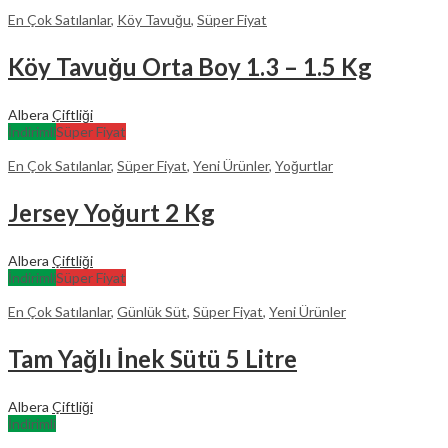
En Çok Satılanlar
,
Köy Tavuğu
,
Süper Fiyat
Köy Tavuğu Orta Boy 1.3 – 1.5 Kg
Albera
Çiftliği
İndirimli
Süper Fiyat
En Çok Satılanlar
,
Süper Fiyat
,
Yeni Ürünler
,
Yoğurtlar
Jersey Yoğurt 2 Kg
Albera
Çiftliği
İndirimli
Süper Fiyat
En Çok Satılanlar
,
Günlük Süt
,
Süper Fiyat
,
Yeni Ürünler
Tam Yağlı İnek Sütü 5 Litre
Albera
Çiftliği
İndirimli