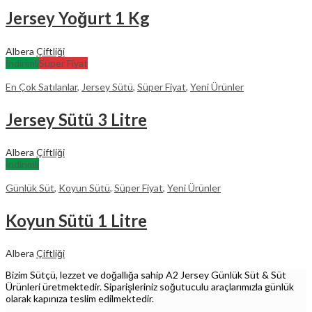
Jersey Yoğurt 1 Kg
Albera
Çiftliği
İndirimli
Süper Fiyat
En Çok Satılanlar
,
Jersey Sütü
,
Süper Fiyat
,
Yeni Ürünler
Jersey Sütü 3 Litre
Albera
Çiftliği
İndirimli
Günlük Süt
,
Koyun Sütü
,
Süper Fiyat
,
Yeni Ürünler
Koyun Sütü 1 Litre
Albera
Çiftliği
Bizim Sütçü, lezzet ve doğallığa sahip A2 Jersey Günlük Süt & Süt
Ürünleri üretmektedir. Siparişleriniz soğutuculu araçlarımızla günlük
olarak kapınıza teslim edilmektedir.