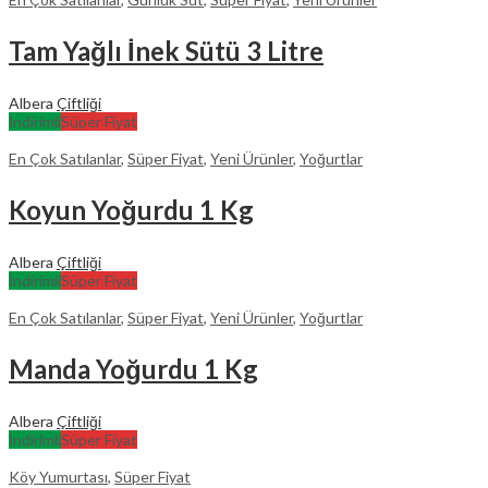
Tam Yağlı İnek Sütü 3 Litre
Albera
Çiftliği
İndirimli
Süper Fiyat
En Çok Satılanlar
,
Süper Fiyat
,
Yeni Ürünler
,
Yoğurtlar
Koyun Yoğurdu 1 Kg
Albera
Çiftliği
İndirimli
Süper Fiyat
En Çok Satılanlar
,
Süper Fiyat
,
Yeni Ürünler
,
Yoğurtlar
Manda Yoğurdu 1 Kg
Albera
Çiftliği
İndirimli
Süper Fiyat
Köy Yumurtası
,
Süper Fiyat