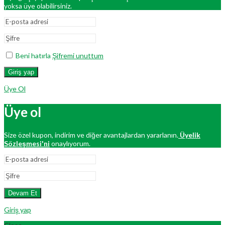
yoksa üye olabilirsiniz.
Beni hatırla
Şifremi unuttum
Giriş yap
Üye Ol
Üye ol
Size özel kupon, indirim ve diğer avantajlardan yararlanın.
Üyelik
Sözleşmesi'ni
onaylıyorum.
Devam Et
Giriş yap