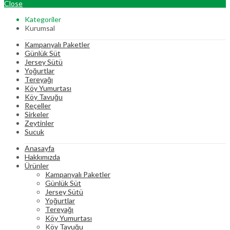
Close
Kategoriler
Kurumsal
Kampanyalı Paketler
Günlük Süt
Jersey Sütü
Yoğurtlar
Tereyağı
Köy Yumurtası
Köy Tavuğu
Reçeller
Sirkeler
Zeytinler
Sucuk
Anasayfa
Hakkımızda
Ürünler
Kampanyalı Paketler
Günlük Süt
Jersey Sütü
Yoğurtlar
Tereyağı
Köy Yumurtası
Köy Tavuğu