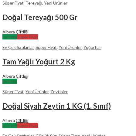
Süper Fiyat
,
Tereyağı
,
Yeni Ürünler
Doğal Tereyağı 500 Gr
Albera
Çiftliği
İndirimli
Süper Fiyat
En Çok Satılanlar
,
Süper Fiyat
,
Yeni Ürünler
,
Yoğurtlar
Tam Yağlı Yoğurt 2 Kg
Albera
Çiftliği
İndirimli
Süper Fiyat
,
Yeni Ürünler
,
Zeytinler
Doğal Siyah Zeytin 1 KG (1. Sınıf)
Albera
Çiftliği
İndirimli
Süper Fiyat
En Çok Satılanlar
,
Günlük Süt
,
Süper Fiyat
,
Yeni Ürünler