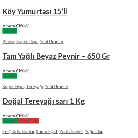
Köy Yumurtası 15’li
Albera
Çiftliği
İndirimli
Peynir
,
Süper Fiyat
,
Yeni Ürünler
Tam Yağlı Beyaz Peynir – 650 Gr
Albera
Çiftliği
İndirimli
Süper Fiyat
,
Tereyağı
,
Yeni Ürünler
Doğal Tereyağı sarı 1 Kg
Albera
Çiftliği
İndirimli
Süper Fiyat
En Çok Satılanlar
,
Süper Fiyat
,
Yeni Ürünler
,
Yoğurtlar