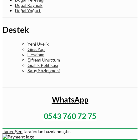
Doğal Kaymak
Doğal Yoğurt
Destek
Yeni Üyelik
Giriş Yap
Hesabım
Şifremi Unuttum
Gizlilik Politikası
Satış Sözleşmesi
WhatsApp
0543 760 72 75
Taner Şen
tarafından hazırlanmıştır.