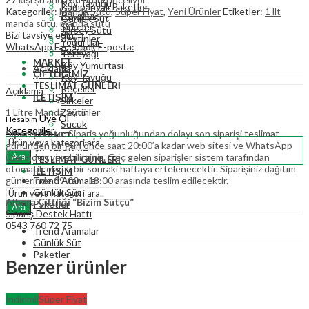
Köy Tavuğu
Kampanyalı Paketler
Kategoriler:
Manda Sütü
,
Süper Fiyat
,
Yeni Ürünler
Etiketler:
1 llt
Reçeller
Günlük Süt
manda sütü
,
manda sütü
Sirkeler
Jersey Sütü
Bizi tavsiye edin:
Zeytinler
Yoğurtlar
WhatsApp
Facebook
E-posta:
Sucuk
Tereyağı
MARKET
Köy Yumurtası
Açıklama
ÇIFTLIĞIMIZ
Köy Tavuğu
TESLIMAT GÜNLERI
Reçeller
Açıklama
İLETIŞIM
Sirkeler
1 Litre Manda Sütü
Zeytinler
Üye Ol
Hesabım
Sucuk
Kategoriler
Sipariş Notu:
Sipariş yoğunluğundan dolayı son siparişi teslimat
MARKET
gününden bir gün önce saat 20:00’a kadar web sitesi ve WhatsApp
ÇIFTLIĞIMIZ
üzerinden verebilirsiniz. Geç gelen siparişler sistem tarafından
Ara
TESLIMAT GÜNLERI
otomatik olarak bir sonraki haftaya ertelenecektir. Siparişiniz dağıtım
İLETIŞIM
günlerinde 09:00 – 18:00 arasında teslim edilecektir.
Trend Aramalar
Günlük Süt
Albera Çiftliği “Bizim Sütçü”
Paketler
Ara
Sipariş Destek Hattı
0543 760 72 75
Trend Aramalar
Günlük Süt
Paketler
Benzer ürünler
İndirimli
Süper Fiyat