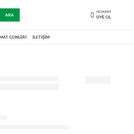
HESABIM
ARA
ÜYE OL
IMAT GÜNLERI
İLETIŞIM