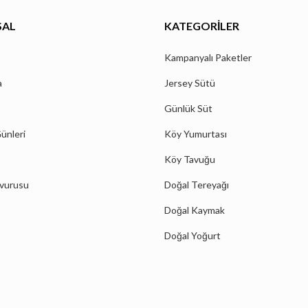
SAL
KATEGORILER
Kampanyalı Paketler
a
Jersey Sütü
Günlük Süt
ünleri
Köy Yumurtası
Köy Tavuğu
şvurusu
Doğal Tereyağı
Doğal Kaymak
Doğal Yoğurt