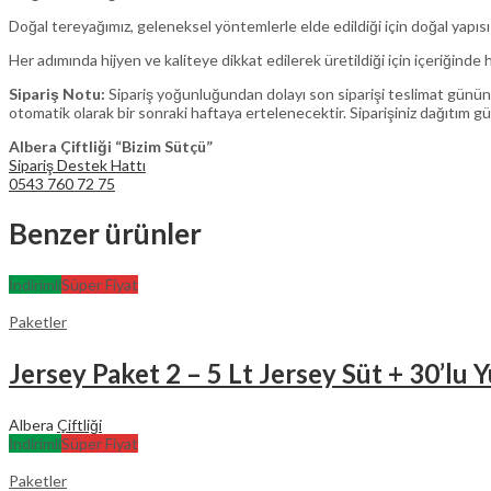
Doğal tereyağımız, geleneksel yöntemlerle elde edildiği için doğal yapı
Her adımında hijyen ve kaliteye dikkat edilerek üretildiği için içeriğinde
Sipariş Notu:
Sipariş yoğunluğundan dolayı son siparişi teslimat günün
otomatik olarak bir sonraki haftaya ertelenecektir. Siparişiniz dağıtım g
Albera Çiftliği “Bizim Sütçü”
Sipariş Destek Hattı
0543 760 72 75
Benzer ürünler
İndirimli
Süper Fiyat
Paketler
Jersey Paket 2 – 5 Lt Jersey Süt + 30’lu
Albera
Çiftliği
İndirimli
Süper Fiyat
Paketler