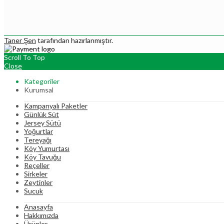
Taner Şen
tarafından hazırlanmıştır.
Scroll To Top
Close
Kategoriler
Kurumsal
Kampanyalı Paketler
Günlük Süt
Jersey Sütü
Yoğurtlar
Tereyağı
Köy Yumurtası
Köy Tavuğu
Reçeller
Sirkeler
Zeytinler
Sucuk
Anasayfa
Hakkımızda
Ürünler