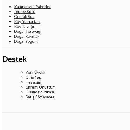
Kampanyalı Paketler
Jersey Sütü
Günlük Süt
Köy Yumurtası
Köy Tavuğu
Doğal Tereyağı
Doğal Kaymak
Doğal Yoğurt
Destek
Yeni Üyelik
Giriş Yap
Hesabım
Şifremi Unuttum
Gizlilik Politikası
Satış Sözleşmesi