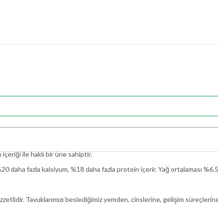
çeriği ile haklı bir üne sahiptir.
r. %20 daha fazla kalsiyum, %18 daha fazla protein içerir. Yağ ortalaması %6
zzetlidir. Tavuklarımızı beslediğimiz yemden, cinslerine, gelişim süreçleri