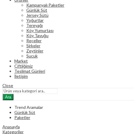
Kampanyalı Paketler
Günlük Süt
Jersey Sütü
Yoğurtlar
Tereyağı
Köy Yumurtası
Köy Tavuğu
Reçeller
Sirkeler
Zeytinler
Sucuk
Market
Çiftliğimiz
Teslimat Günleri
İletişim
Close
Ara
Trend Aramalar
Günlük Süt
Paketler
Anasayfa
Kategoriler