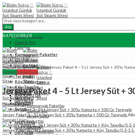
Ara
KATEGORİLER
Trend Aramalar
Günlük Süt
Paketler
Kampanyalı Paketler
Üye Ol
Hesabım
Günlük Süt
Kategoriler
Jersey Sütü
Anasayfa
Market
Paketler
Jersey Paket 4 – 5 Lt Jersey Süt + 30’lu Yumu
Yoğurtlar
İndirimli
Süper Fiyat
Tereyağı
Köy Yumurtası
Köy Tavuğu
Jersey Paket 4 – 5 Lt Jersey Süt + 
ANASAYFA
Reçeller
HAKKIMIZDA
Sirkeler
ÜRÜNLER
Üye Ol
Zeytinler
Hesabım
Önceki Ürün
Kampanyalı Paketler
Sucuk
Günlük Süt
Jersey Paket 3 - 3 Lt Jersey Süt + 30'lu Yumurta + 500 Gr Tereyağı
Albe
Jersey Sütü
Sonraki Ürün
Yoğurtlar
ANASAYFA
Tereyağı
HAKKIMIZDA
Jersey Paket 5 - 3 Lt Jersey Süt + 30'lu Yumurta + Köy Tavuğu (1,3-1,5
Köy Yumurtası
ÜRÜNLER