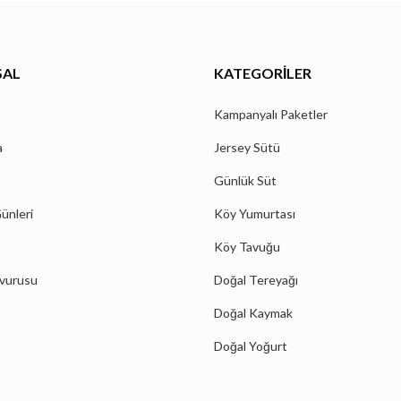
SAL
KATEGORILER
Kampanyalı Paketler
a
Jersey Sütü
Günlük Süt
ünleri
Köy Yumurtası
Köy Tavuğu
şvurusu
Doğal Tereyağı
Doğal Kaymak
Doğal Yoğurt