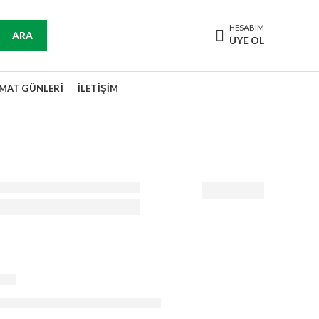
HESABIM
ARA
ÜYE OL
IMAT GÜNLERI
İLETIŞIM