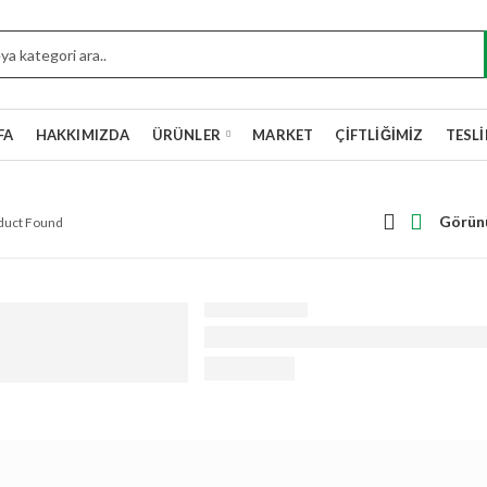
FA
HAKKIMIZDA
ÜRÜNLER
MARKET
ÇIFTLIĞIMIZ
TESL
Görün
oduct Found