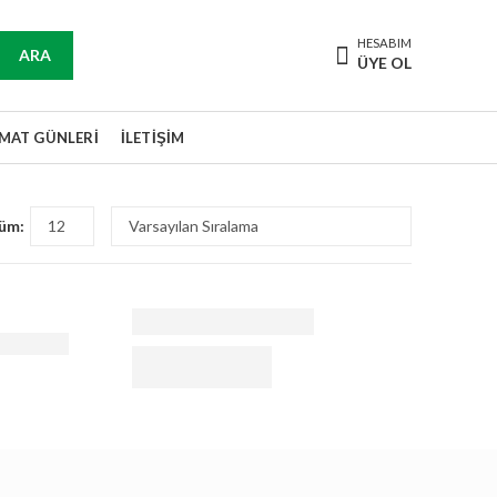
HESABIM
ARA
ÜYE OL
IMAT GÜNLERI
İLETIŞIM
üm: