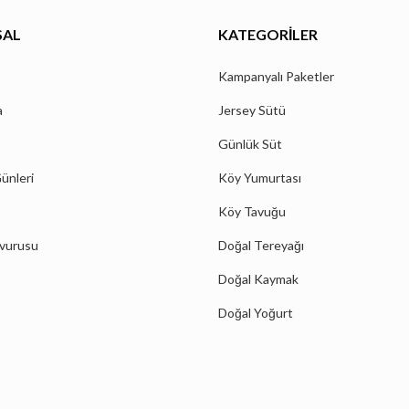
SAL
KATEGORILER
Kampanyalı Paketler
a
Jersey Sütü
Günlük Süt
ünleri
Köy Yumurtası
Köy Tavuğu
şvurusu
Doğal Tereyağı
Doğal Kaymak
Doğal Yoğurt