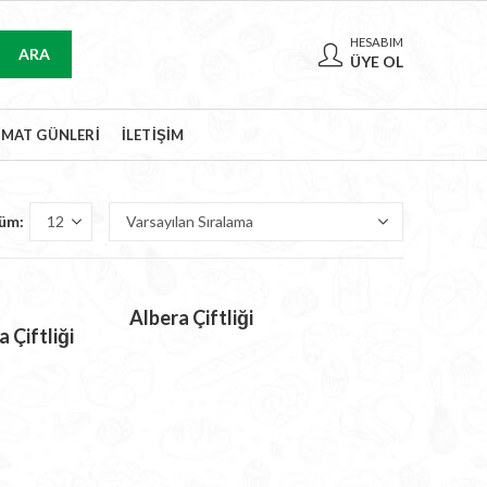
HESABIM
ARA
ÜYE OL
IMAT GÜNLERI
İLETIŞIM
üm:
Albera
Çiftliği
 Çiftliği