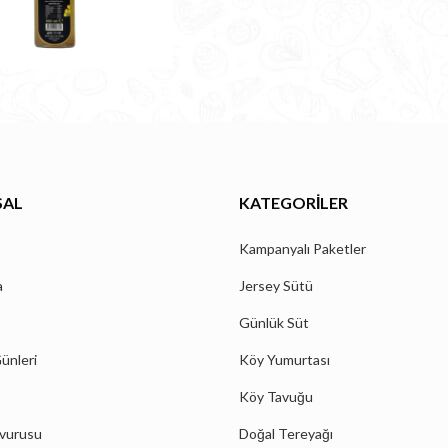
SAL
KATEGORILER
Kampanyalı Paketler
a
Jersey Sütü
Günlük Süt
ünleri
Köy Yumurtası
Köy Tavuğu
şvurusu
Doğal Tereyağı