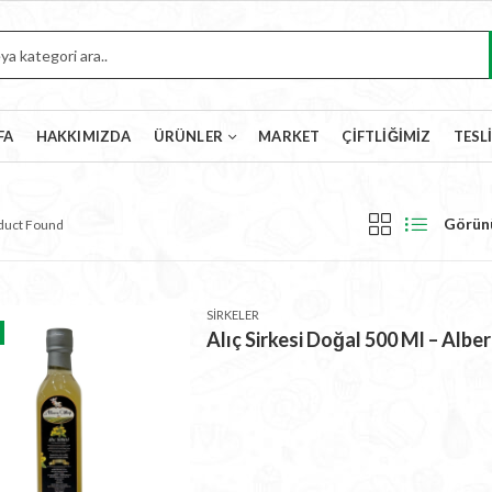
FA
HAKKIMIZDA
ÜRÜNLER
MARKET
ÇIFTLIĞIMIZ
TESL
Görün
oduct Found
SIRKELER
Alıç Sirkesi Doğal 500 Ml – Albera