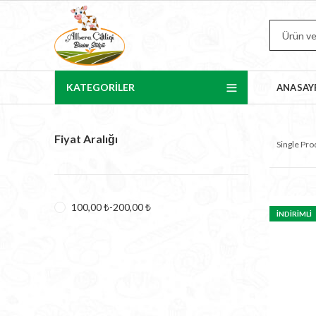
KATEGORİLER
ANASAY
Fiyat Aralığı
Single Pr
100,00
₺
-
200,00
₺
İNDIRIMLI