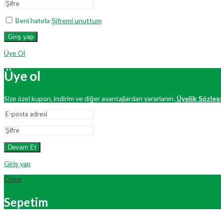
Beni hatırla
Şifremi unuttum
Giriş yap
Üye Ol
Üye ol
Size özel kupon, indirim ve diğer avantajlardan yararlanın.
Üyelik Sözleş
Devam Et
Giriş yap
Close
Sepetim