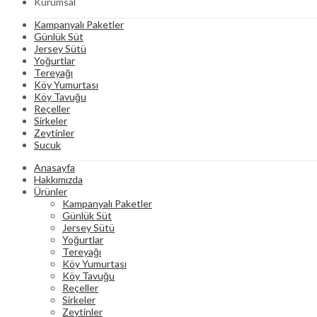
Kurumsal
Kampanyalı Paketler
Günlük Süt
Jersey Sütü
Yoğurtlar
Tereyağı
Köy Yumurtası
Köy Tavuğu
Reçeller
Sirkeler
Zeytinler
Sucuk
Anasayfa
Hakkımızda
Ürünler
Kampanyalı Paketler
Günlük Süt
Jersey Sütü
Yoğurtlar
Tereyağı
Köy Yumurtası
Köy Tavuğu
Reçeller
Sirkeler
Zeytinler