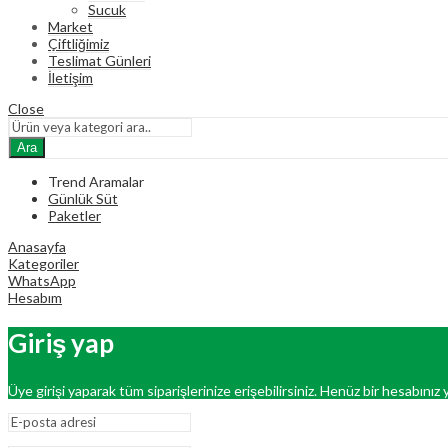
Sucuk
Market
Çiftliğimiz
Teslimat Günleri
İletişim
Close
Ara
Trend Aramalar
Günlük Süt
Paketler
Anasayfa
Kategoriler
WhatsApp
Hesabım
Giriş yap
Üye girişi yaparak tüm siparişlerinize erişebilirsiniz. Henüz bir hesabınız y