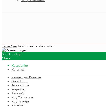
Taner Şen
tarafından hazırlanmıştır.
Scroll To Top
Close
Kategoriler
Kurumsal
Kampanyalı Paketler
Günlük Süt
Jersey Sütü
Yoğurtlar
Tereyağı
Köy Yumurtası
Köy Tavuğu
Reçeller