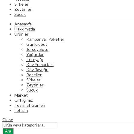
Sirkeler
Zeytinler
Sucuk
Anasayfa
Hakkımızda
Ürünler
Kampanyalı Paketler
Günlük Süt
Jersey Sütü
Yoğurtlar
Tereyağı
Köy Yumurtası
Köy Tavuğu
Reçeller
Sirkeler
Zeytinler
Sucuk
Market
Çiftliğimiz
Teslimat Günleri
İletişim
Close
Ara