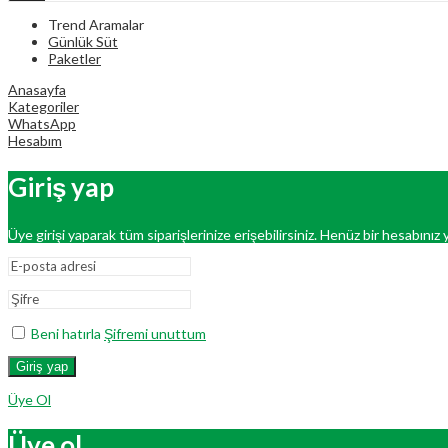
Trend Aramalar
Günlük Süt
Paketler
Anasayfa
Kategoriler
WhatsApp
Hesabım
Giriş yap
Üye girişi yaparak tüm siparişlerinize erişebilirsiniz. Henüz bir hesabınız y
Beni hatırla
Şifremi unuttum
Giriş yap
Üye Ol
Üye ol