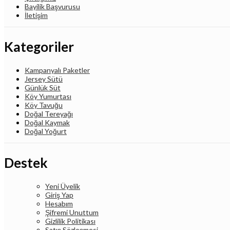
Bayilik Başvurusu
İletişim
Kategoriler
Kampanyalı Paketler
Jersey Sütü
Günlük Süt
Köy Yumurtası
Köy Tavuğu
Doğal Tereyağı
Doğal Kaymak
Doğal Yoğurt
Destek
Yeni Üyelik
Giriş Yap
Hesabım
Şifremi Unuttum
Gizlilik Politikası
Satış Sözleşmesi